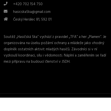
+420 702 154 750
hasicska5ka@gmail.com
Český Herálec 81, 592 01
Soutěž „Hasičská 5ka“ vychází z pravidel „TFA“ a her „Plamen“. Je
organizována na úseku požární ochrany a mládeže jako vhodný
doplněk ostatních aktivit mladých hasičů. Závodníci si v ní
vyzkouší koordinaci, sílu i vědomosti. Náplní a zaměřením se řadí
mezi přípravu na budoucí členství v JSDH.
© 2024 Použití obrázků a textů pouze se souhlasem.