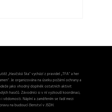
utěž „Hasičská 5ka“ vychází z pravidel „TFA“ a her
lamen“. Je organizována na úseku požární ochrany a
ádeže jako vhodný doplněk ostatních aktivit
dých hasičů. Závodníci si v ní vyzkouší koordinaci,
lu i vědomosti. Náplní a zaměřením se řadí mezi
ípravu na budoucí členství v JSDH.