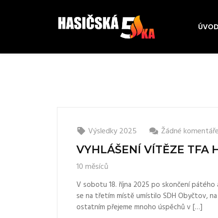
ÚVOD
Výsledky 2025
Žádné komentář
VYHLÁŠENÍ VÍTĚZE TFA H
10 měsíců
V sobotu 18. října 2025 po skončení pátého 
se na třetím místě umístilo SDH Obyčtov, n
ostatním přejeme mnoho úspěchů v […]