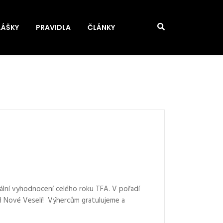
LÁŠKY
PRAVIDLA
ČLÁNKY
ální vyhodnocení celého roku TFA. V pořadí
H Nové Veselí! Výhercům gratulujeme a