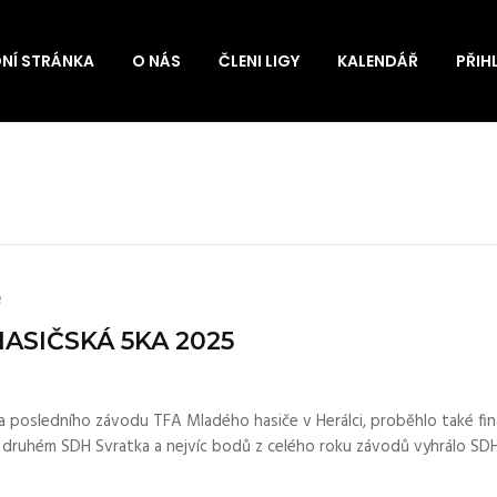
NÍ STRÁNKA
O NÁS
ČLENI LIGY
KALENDÁŘ
PŘIH
e
ASIČSKÁ 5KA 2025
a posledního závodu TFA Mladého hasiče v Herálci, proběhlo také fin
a druhém SDH Svratka a nejvíc bodů z celého roku závodů vyhrálo SD