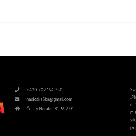
So
+420 702 154 750
„P
hasicska5ka@gmail.com
ml
Český Herálec 81, 592 01
mla
sí
př